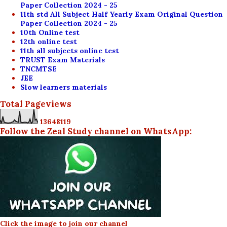
Paper Collection 2024 - 25
11th std All Subject Half Yearly Exam Original Question
Paper Collection 2024 - 25
10th Online test
12th online test
11th all subjects online test
TRUST Exam Materials
TNCMTSE
JEE
Slow learners materials
Total Pageviews
1
3
6
4
8
1
1
9
Follow the Zeal Study channel on WhatsApp:
Click the image to join our channel