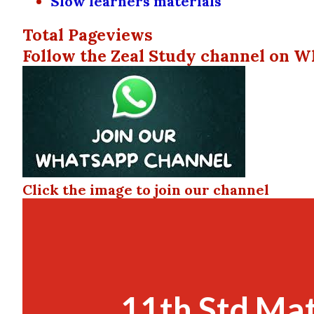
Slow learners materials
Total Pageviews
Follow the Zeal Study channel on W
Click the image to join our channel
11th Std Ma