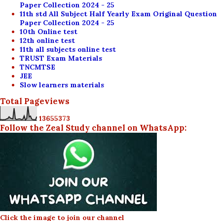
Paper Collection 2024 - 25
11th std All Subject Half Yearly Exam Original Question
Paper Collection 2024 - 25
10th Online test
12th online test
11th all subjects online test
TRUST Exam Materials
TNCMTSE
JEE
Slow learners materials
Total Pageviews
1
3
6
5
5
3
7
3
Follow the Zeal Study channel on WhatsApp:
Click the image to join our channel