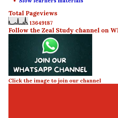
Slow learners materials
Total Pageviews
1
3
6
4
9
1
8
7
Follow the Zeal Study channel on W
Click the image to join our channel