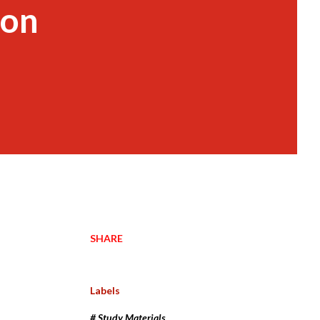
ion
SHARE
Labels
# Study Materials