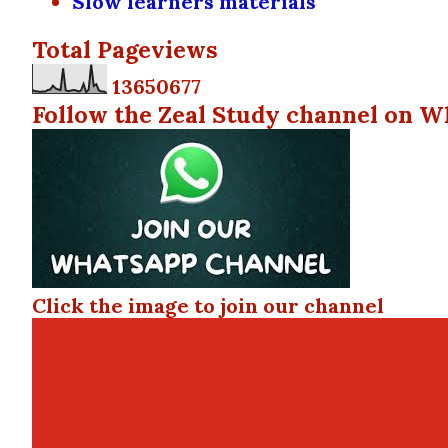
Slow learners materials
Total Pageviews
1
3
6
5
0
6
7
7
Follow the Zeal Study channel on W
Click the image to join our channel