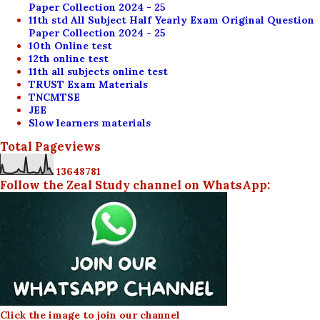
Paper Collection 2024 - 25
11th std All Subject Half Yearly Exam Original Question
Paper Collection 2024 - 25
10th Online test
12th online test
11th all subjects online test
TRUST Exam Materials
TNCMTSE
JEE
Slow learners materials
Total Pageviews
1
3
6
4
8
7
8
1
Follow the Zeal Study channel on WhatsApp:
Click the image to join our channel