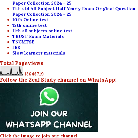
Paper Collection 2024 - 25
11th std All Subject Half Yearly Exam Original Question
Paper Collection 2024 - 25
10th Online test
12th online test
11th all subjects online test
TRUST Exam Materials
TNCMTSE
JEE
Slow learners materials
Total Pageviews
1
3
6
4
8
7
1
9
Follow the Zeal Study channel on WhatsApp:
Click the image to join our channel