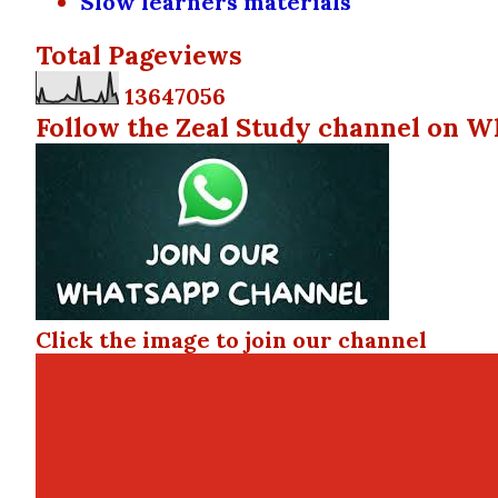
Slow learners materials
Total Pageviews
1
3
6
4
7
0
5
6
Follow the Zeal Study channel on W
Click the image to join our channel