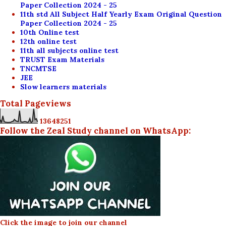
Paper Collection 2024 - 25
11th std All Subject Half Yearly Exam Original Question
Paper Collection 2024 - 25
10th Online test
12th online test
11th all subjects online test
TRUST Exam Materials
TNCMTSE
JEE
Slow learners materials
Total Pageviews
1
3
6
4
8
2
5
1
Follow the Zeal Study channel on WhatsApp:
Click the image to join our channel