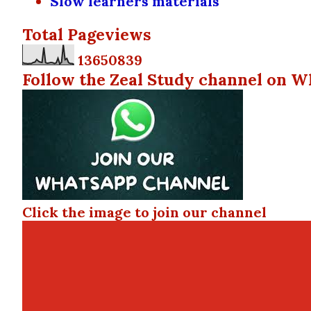
Slow learners materials
Total Pageviews
1
3
6
5
0
8
3
9
Follow the Zeal Study channel on W
Click the image to join our channel