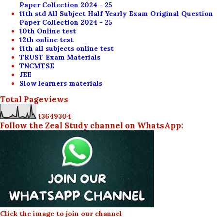
Paper Collection 2024 - 25
11th std All Subject Half Yearly Exam Original Question
Paper Collection 2024 - 25
10th Online test
12th online test
11th all subjects online test
TRUST Exam Materials
TNCMTSE
JEE
Slow learners materials
Total Pageviews
1
3
6
4
9
3
0
4
Follow the Zeal Study channel on WhatsApp:
Click the image to join our channel