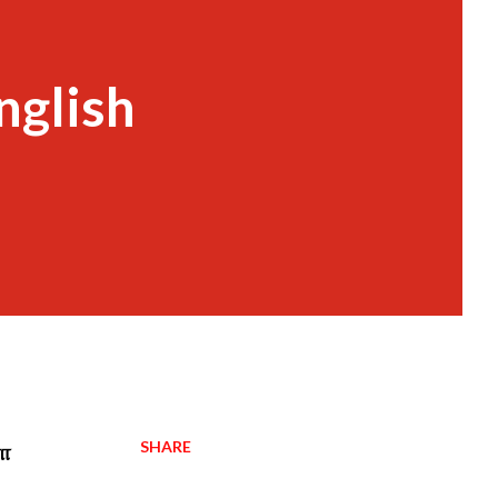
nglish
SHARE
னா