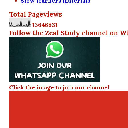
Slow learners materials
Total Pageviews
1
3
6
4
6
8
3
1
Follow the Zeal Study channel on W
Click the image to join our channel