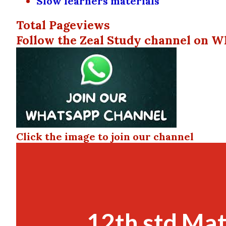
Slow learners materials
Total Pageviews
Follow the Zeal Study channel on W
Click the image to join our channel
12th std Mat