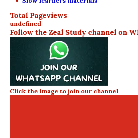
Slow learners materials
Total Pageviews
u
n
d
e
f
n
e
d
Follow the Zeal Study channel on W
Click the image to join our channel