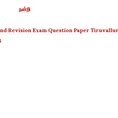
நன்றி
ond Revision Exam Question Paper Tiruvallu
3