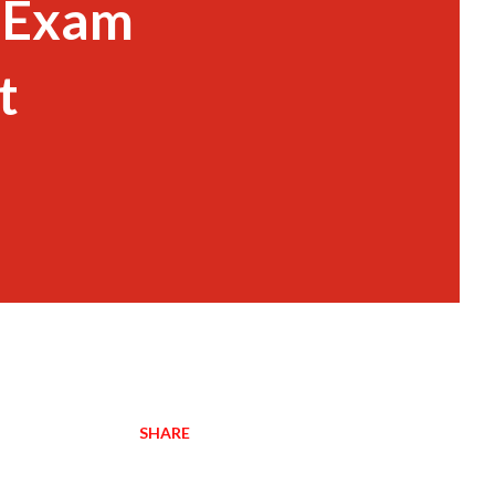
n Exam
t
SHARE