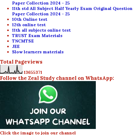
Paper Collection 2024 - 25
11th std All Subject Half Yearly Exam Original Question
Paper Collection 2024 - 25
10th Online test
12th online test
11th all subjects online test
TRUST Exam Materials
TNCMTSE
JEE
Slow learners materials
Total Pageviews
1
3
6
5
5
3
7
1
Follow the Zeal Study channel on WhatsApp:
Click the image to join our channel