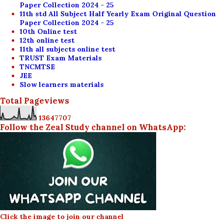
Paper Collection 2024 - 25
11th std All Subject Half Yearly Exam Original Question
Paper Collection 2024 - 25
10th Online test
12th online test
11th all subjects online test
TRUST Exam Materials
TNCMTSE
JEE
Slow learners materials
Total Pageviews
1
3
6
4
7
7
0
7
Follow the Zeal Study channel on WhatsApp:
Click the image to join our channel