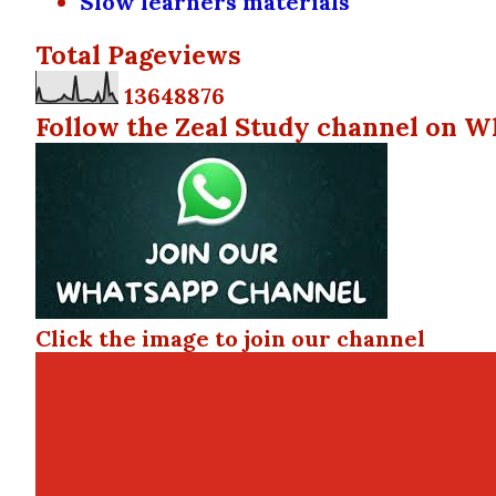
Slow learners materials
Total Pageviews
1
3
6
4
8
8
7
6
Follow the Zeal Study channel on W
Click the image to join our channel