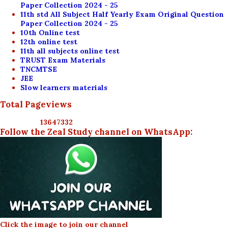
Paper Collection 2024 - 25
11th std All Subject Half Yearly Exam Original Question
Paper Collection 2024 - 25
10th Online test
12th online test
11th all subjects online test
TRUST Exam Materials
TNCMTSE
JEE
Slow learners materials
Total Pageviews
1
3
6
4
7
3
3
2
Follow the Zeal Study channel on WhatsApp:
Click the image to join our channel