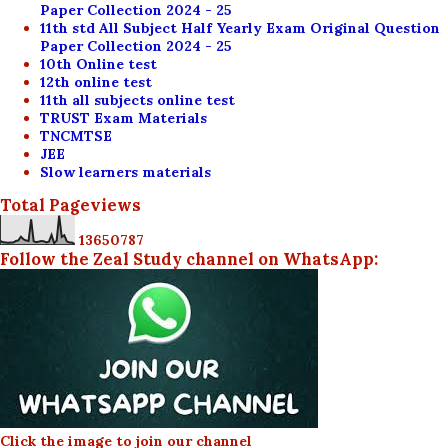
Paper Collection 2024 - 25
11th std All Subject Half Yearly Exam Original Question
Paper Collection 2024 - 25
10th Online test
12th online test
11th all subjects online test
TRUST Exam Materials
TNCMTSE
JEE
Slow learners materials
Total Pageviews
1
3
6
5
0
7
8
7
Follow the Zeal Study channel on WhatsApp:
Click the image to join our channel