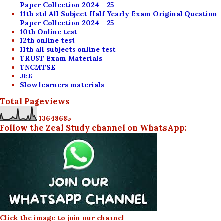
Paper Collection 2024 - 25
11th std All Subject Half Yearly Exam Original Question
Paper Collection 2024 - 25
10th Online test
12th online test
11th all subjects online test
TRUST Exam Materials
TNCMTSE
JEE
Slow learners materials
Total Pageviews
1
3
6
4
8
6
8
5
Follow the Zeal Study channel on WhatsApp:
Click the image to join our channel