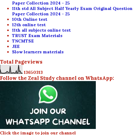
Paper Collection 2024 - 25
11th std All Subject Half Yearly Exam Original Question
Paper Collection 2024 - 25
10th Online test
12th online test
11th all subjects online test
TRUST Exam Materials
TNCMTSE
JEE
Slow learners materials
Total Pageviews
1
3
6
5
0
3
1
3
Follow the Zeal Study channel on WhatsApp:
Click the image to join our channel