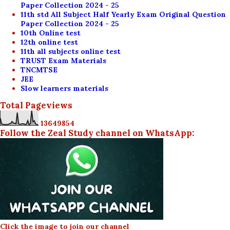
Paper Collection 2024 - 25
11th std All Subject Half Yearly Exam Original Question
Paper Collection 2024 - 25
10th Online test
12th online test
11th all subjects online test
TRUST Exam Materials
TNCMTSE
JEE
Slow learners materials
Total Pageviews
1
3
6
4
9
8
5
4
Follow the Zeal Study channel on WhatsApp:
Click the image to join our channel