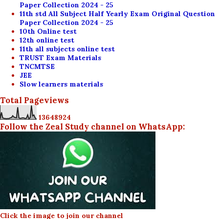
Paper Collection 2024 - 25
11th std All Subject Half Yearly Exam Original Question
Paper Collection 2024 - 25
10th Online test
12th online test
11th all subjects online test
TRUST Exam Materials
TNCMTSE
JEE
Slow learners materials
Total Pageviews
1
3
6
4
8
9
2
4
Follow the Zeal Study channel on WhatsApp:
Click the image to join our channel