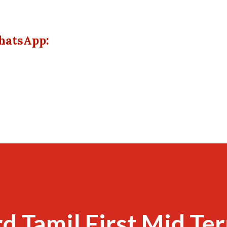
hatsApp:
d Tamil First Mid Te