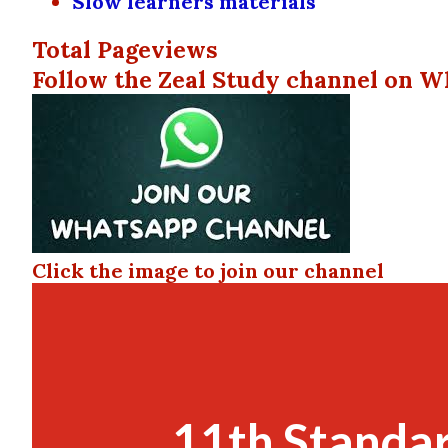
Slow learners materials
Total Pageviews
Follow the Zeal Study channel on W
Click the image to join our channel
11th Standar