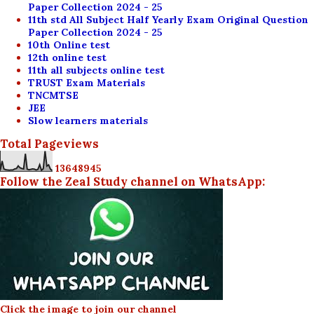
Paper Collection 2024 - 25
11th std All Subject Half Yearly Exam Original Question
Paper Collection 2024 - 25
10th Online test
12th online test
11th all subjects online test
TRUST Exam Materials
TNCMTSE
JEE
Slow learners materials
Total Pageviews
1
3
6
4
8
9
4
5
Follow the Zeal Study channel on WhatsApp:
Click the image to join our channel