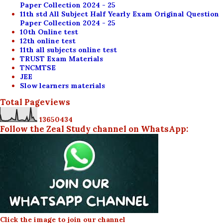
Paper Collection 2024 - 25
11th std All Subject Half Yearly Exam Original Question
Paper Collection 2024 - 25
10th Online test
12th online test
11th all subjects online test
TRUST Exam Materials
TNCMTSE
JEE
Slow learners materials
Total Pageviews
1
3
6
5
0
4
3
4
Follow the Zeal Study channel on WhatsApp:
Click the image to join our channel