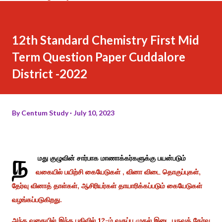
12th Standard Chemistry First Mid
Term Question Paper Cuddalore
District -2022
By
Centum Study
July 10, 2023
ந
மது குழுவின் சார்பாக மாணாக்கர்களுக்கு பயன்படும்
வகையில் பயிற்சி கையேடுகள் , வினா விடை தொகுப்புகள்,
தேர்வு வினாத் தாள்கள், ஆசிரியர்கள் தாயாரிக்கப்படும் கையேடுகள்
வழங்கப்படுகிறது.
அந்த வகையில் இந்த பதிவில் 12-ம் வகுப்பு முதல் இடை பருவத் தேர்வு