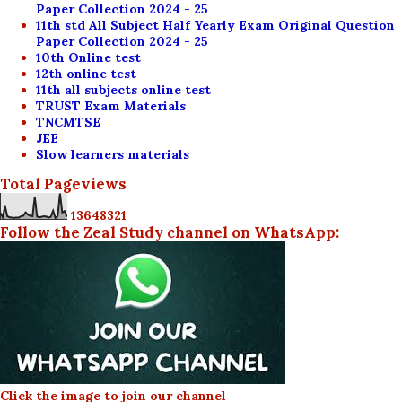
Paper Collection 2024 - 25
11th std All Subject Half Yearly Exam Original Question
Paper Collection 2024 - 25
10th Online test
12th online test
11th all subjects online test
TRUST Exam Materials
TNCMTSE
JEE
Slow learners materials
Total Pageviews
1
3
6
4
8
3
2
1
Follow the Zeal Study channel on WhatsApp:
Click the image to join our channel