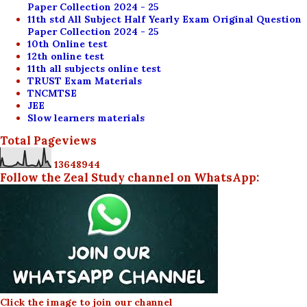
Paper Collection 2024 - 25
11th std All Subject Half Yearly Exam Original Question
Paper Collection 2024 - 25
10th Online test
12th online test
11th all subjects online test
TRUST Exam Materials
TNCMTSE
JEE
Slow learners materials
Total Pageviews
1
3
6
4
8
9
4
4
Follow the Zeal Study channel on WhatsApp:
Click the image to join our channel