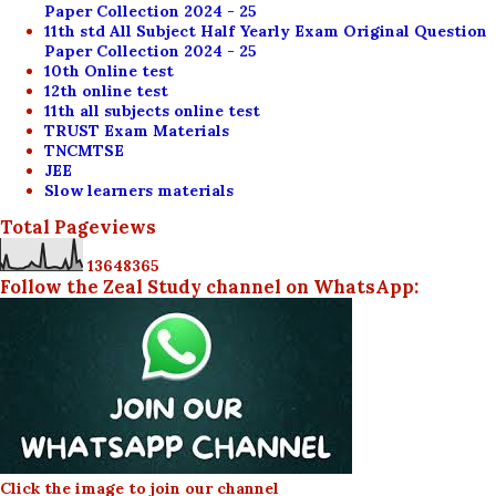
Paper Collection 2024 - 25
11th std All Subject Half Yearly Exam Original Question
Paper Collection 2024 - 25
10th Online test
12th online test
11th all subjects online test
TRUST Exam Materials
TNCMTSE
JEE
Slow learners materials
Total Pageviews
1
3
6
4
8
3
6
5
Follow the Zeal Study channel on WhatsApp:
Click the image to join our channel