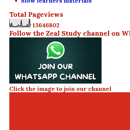
Slow learners materials
Total Pageviews
1
3
6
4
6
8
0
2
Follow the Zeal Study channel on W
Click the image to join our channel