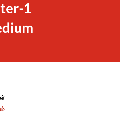
ter-1
edium
ள்
ம்