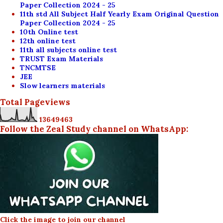
Paper Collection 2024 - 25
11th std All Subject Half Yearly Exam Original Question
Paper Collection 2024 - 25
10th Online test
12th online test
11th all subjects online test
TRUST Exam Materials
TNCMTSE
JEE
Slow learners materials
Total Pageviews
1
3
6
4
9
4
6
3
Follow the Zeal Study channel on WhatsApp:
Click the image to join our channel