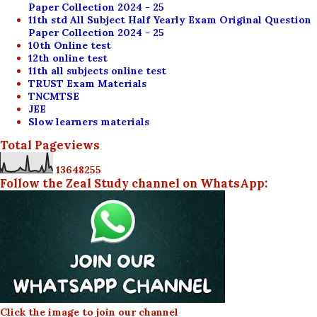
Paper Collection 2024 - 25
11th std All Subject Half Yearly Exam Original Question
Paper Collection 2024 - 25
10th Online test
12th online test
11th all subjects online test
TRUST Exam Materials
TNCMTSE
JEE
Slow learners materials
Total Pageviews
1
3
6
4
8
2
5
5
Follow the Zeal Study channel on WhatsApp:
Click the image to join our channel