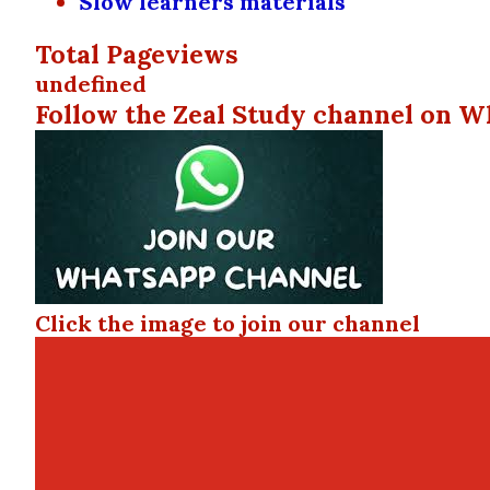
Slow learners materials
Total Pageviews
u
n
d
e
f
n
e
d
Follow the Zeal Study channel on W
Click the image to join our channel