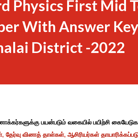
d Physics First Mid 
per With Answer Ke
lai District -2022
ணாக்கர்களுக்கு பயன்படும் வகையில் பயிற்சி கையேடுக
, தேர்வு வினாத் தாள்கள், ஆசிரியர்கள் தாயாரிக்கப்படு