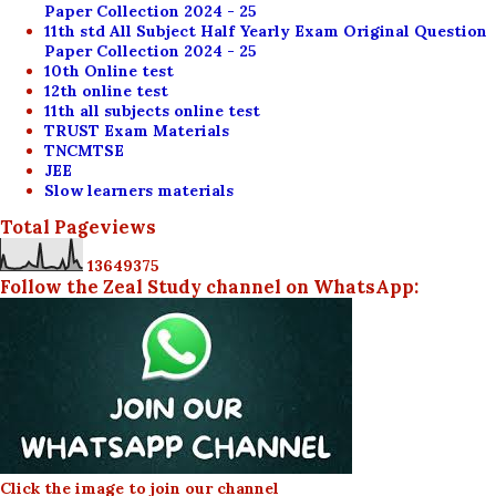
Paper Collection 2024 - 25
11th std All Subject Half Yearly Exam Original Question
Paper Collection 2024 - 25
10th Online test
12th online test
11th all subjects online test
TRUST Exam Materials
TNCMTSE
JEE
Slow learners materials
Total Pageviews
1
3
6
4
9
3
7
5
Follow the Zeal Study channel on WhatsApp:
Click the image to join our channel