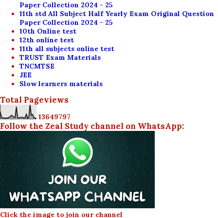
Paper Collection 2024 - 25
11th std All Subject Half Yearly Exam Original Question
Paper Collection 2024 - 25
10th Online test
12th online test
11th all subjects online test
TRUST Exam Materials
TNCMTSE
JEE
Slow learners materials
Total Pageviews
1
3
6
4
9
7
9
7
Follow the Zeal Study channel on WhatsApp:
Click the image to join our channel