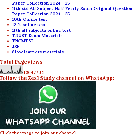
Paper Collection 2024 - 25
11th std All Subject Half Yearly Exam Original Question
Paper Collection 2024 - 25
10th Online test
12th online test
11th all subjects online test
TRUST Exam Materials
TNCMTSE
JEE
Slow learners materials
Total Pageviews
1
3
6
4
7
7
0
4
Follow the Zeal Study channel on WhatsApp:
Click the image to join our channel