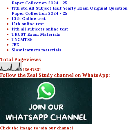
Paper Collection 2024 - 25
11th std All Subject Half Yearly Exam Original Question
Paper Collection 2024 - 25
10th Online test
12th online test
11th all subjects online test
TRUST Exam Materials
TNCMTSE
JEE
Slow learners materials
Total Pageviews
1
3
6
4
7
5
3
1
Follow the Zeal Study channel on WhatsApp:
Click the image to join our channel