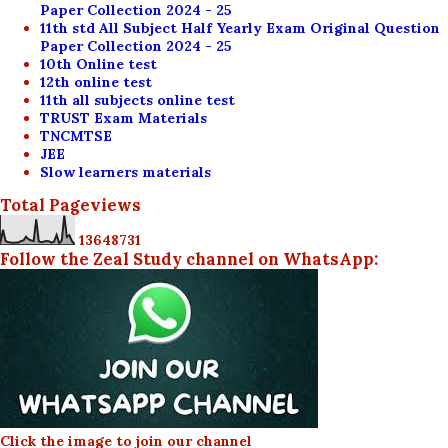
Paper Collection 2024 - 25
11th std All Subject Half Yearly Exam Original Question
Paper Collection 2024 - 25
10th Online test
12th online test
11th all subjects online test
TRUST Exam Materials
TNCMTSE
JEE
Slow learners materials
Total Pageviews
1
3
6
4
8
7
3
1
Follow the Zeal Study channel on WhatsApp:
Click the image to join our channel