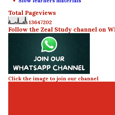
Slow learners materials
Total Pageviews
1
3
6
4
7
2
0
2
Follow the Zeal Study channel on W
Click the image to join our channel