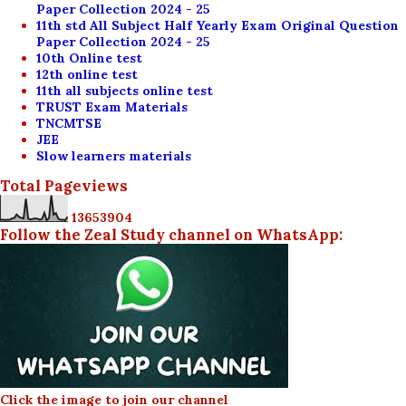
Paper Collection 2024 - 25
11th std All Subject Half Yearly Exam Original Question
Paper Collection 2024 - 25
10th Online test
12th online test
11th all subjects online test
TRUST Exam Materials
TNCMTSE
JEE
Slow learners materials
Total Pageviews
1
3
6
5
3
9
0
4
Follow the Zeal Study channel on WhatsApp:
Click the image to join our channel