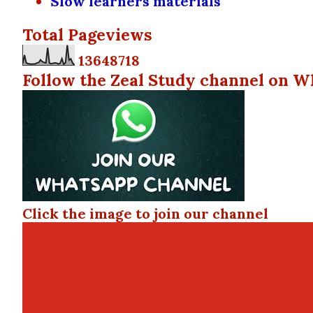
Slow learners materials
Total Pageviews
1
3
6
4
8
7
1
8
Follow the Zeal Study channel on W
Click the image to join our channel