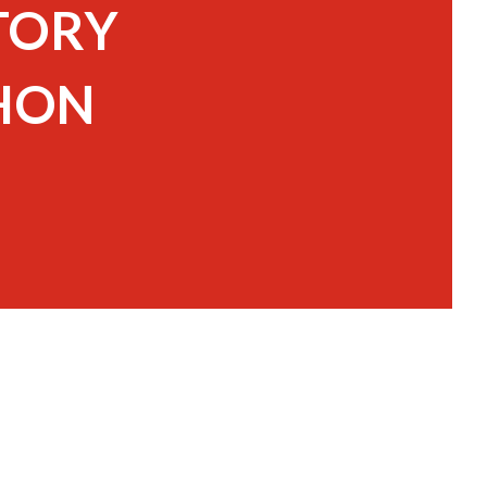
STORY
THON