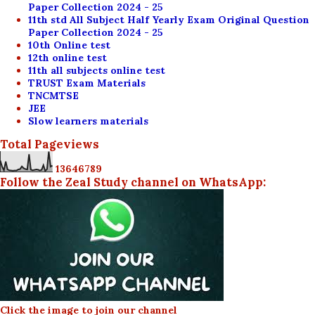
Paper Collection 2024 - 25
11th std All Subject Half Yearly Exam Original Question
Paper Collection 2024 - 25
10th Online test
12th online test
11th all subjects online test
TRUST Exam Materials
TNCMTSE
JEE
Slow learners materials
Total Pageviews
1
3
6
4
6
7
8
9
Follow the Zeal Study channel on WhatsApp:
Click the image to join our channel