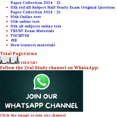
Paper Collection 2024 - 25
11th std All Subject Half Yearly Exam Original Question
Paper Collection 2024 - 25
10th Online test
12th online test
11th all subjects online test
TRUST Exam Materials
TNCMTSE
JEE
Slow learners materials
Total Pageviews
1
3
6
4
7
5
8
7
Follow the Zeal Study channel on WhatsApp:
Click the image to join our channel