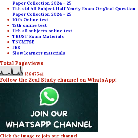
Paper Collection 2024 - 25
11th std All Subject Half Yearly Exam Original Question
Paper Collection 2024 - 25
10th Online test
12th online test
11th all subjects online test
TRUST Exam Materials
TNCMTSE
JEE
Slow learners materials
Total Pageviews
1
3
6
4
7
5
4
1
Follow the Zeal Study channel on WhatsApp:
Click the image to join our channel