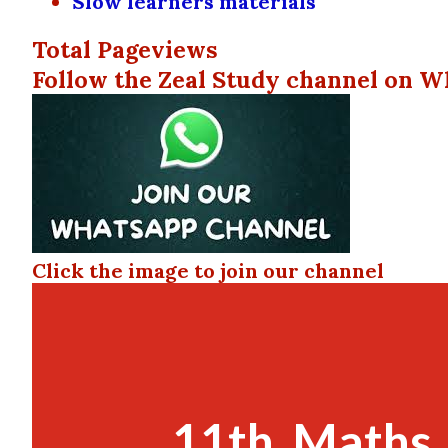
Slow learners materials
Total Pageviews
Follow the Zeal Study channel on W
Click the image to join our channel
11th_Maths