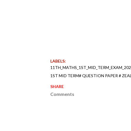
LABELS:
11TH_MATHS_1ST_MID_TERM_EXAM_2022
1ST MID TERM# QUESTION PAPER # ZEA
SHARE
Comments