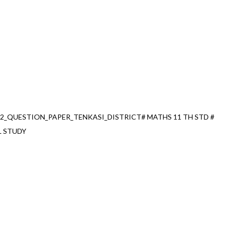
_QUESTION_PAPER_TENKASI_DISTRICT# MATHS 11 TH STD #
L STUDY