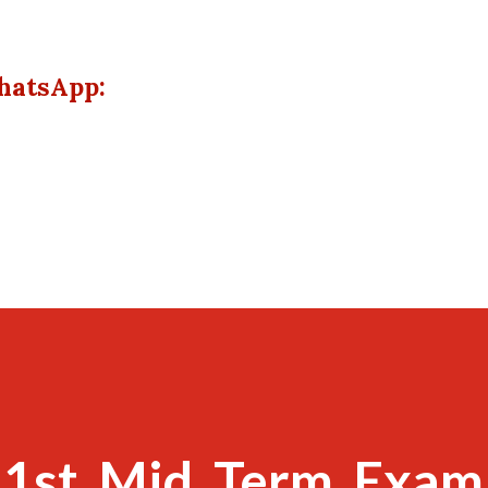
hatsApp:
_1st_Mid_Term_Exam