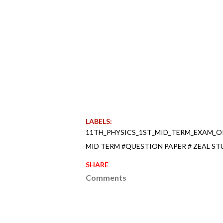
LABELS:
11TH_PHYSICS_1ST_MID_TERM_EXAM_OR
MID TERM #QUESTION PAPER # ZEAL ST
SHARE
Comments