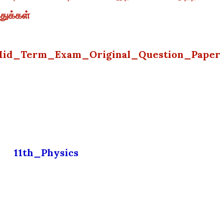
துக்கள்
_Mid_Term_Exam_Original_Question_Pape
11th_Physics