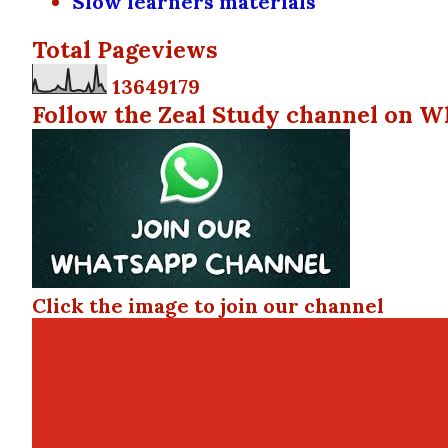
Slow learners materials
Total Pageviews
1
3
6
4
9
1
7
9
Follow the Zeal Study channel on W
Click the image to join our channel