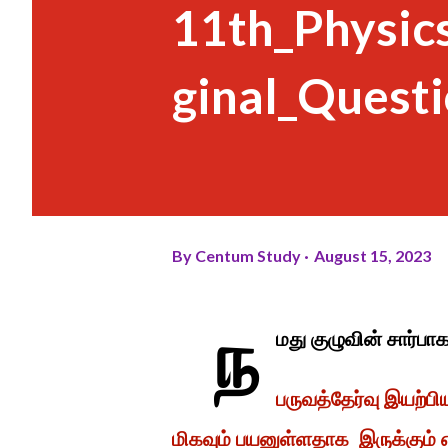
11th_Physic
ginal_Quest
By
Centum Study
August 15, 2023
ந
மது குழுவின் சார்ப
பருவத்தேர்வு இயற்ப
மிகவும் பயனுள்ளதாக இருக்கும