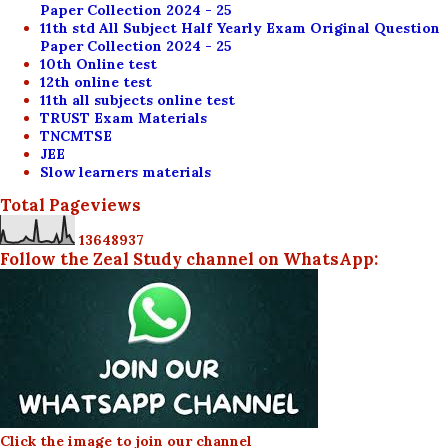
Paper Collection 2024 - 25
11th std All Subject Half Yearly Exam Original Question
Paper Collection 2024 - 25
10th Online test
12th online test
11th all subjects online test
TRUST Exam Materials
TNCMTSE
JEE
Slow learners materials
Total Pageviews
1
3
6
4
8
9
3
7
Follow the Zeal Study channel on WhatsApp:
Click the image to join our channel