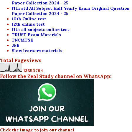
Paper Collection 2024 - 25
11th std All Subject Half Yearly Exam Original Question
Paper Collection 2024 - 25
10th Online test
12th online test
11th all subjects online test
TRUST Exam Materials
TNCMTSE
JEE
Slow learners materials
Total Pageviews
1
3
6
5
0
7
9
4
Follow the Zeal Study channel on WhatsApp:
Click the image to join our channel