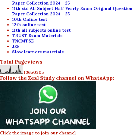
Paper Collection 2024 - 25
11th std All Subject Half Yearly Exam Original Question
Paper Collection 2024 - 25
10th Online test
12th online test
11th all subjects online test
TRUST Exam Materials
TNCMTSE
JEE
Slow learners materials
Total Pageviews
1
3
6
5
0
3
0
5
Follow the Zeal Study channel on WhatsApp:
Click the image to join our channel