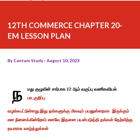
12TH COMMERCE CHAPTER 20-
EM LESSON PLAN
By
Centum Study
August 10, 2023
ந
மது குழுவின் சார்பாக 12 ஆம் வகுப்பு வணிகவியல்
பாடகுறிப்பு
வழங்கபட்டுள்ளது.இது தங்களுக்கு மிகவும் பயனுள்ளதாக இருக்கும்
என நினைக்கின்றோம் எனவே இதனை பயன்படுத்தி தங்கள் தேற்விற்கு
தயாராக வாழ்த்துக்கள்