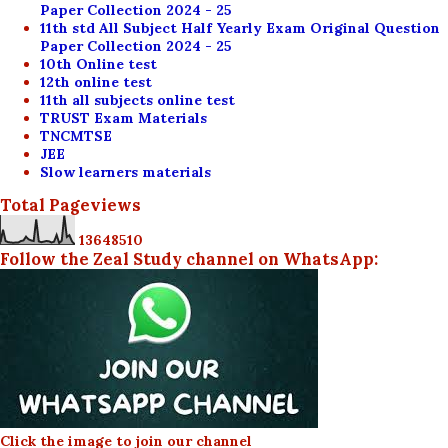
Paper Collection 2024 - 25
11th std All Subject Half Yearly Exam Original Question
Paper Collection 2024 - 25
10th Online test
12th online test
11th all subjects online test
TRUST Exam Materials
TNCMTSE
JEE
Slow learners materials
Total Pageviews
1
3
6
4
8
5
1
0
Follow the Zeal Study channel on WhatsApp:
Click the image to join our channel